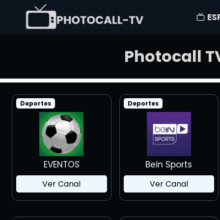
Saltar
ES
al
contenido
Photocall T
Deportes
Deportes
EVENTOS
Bein Sports
Ver Canal
Ver Canal