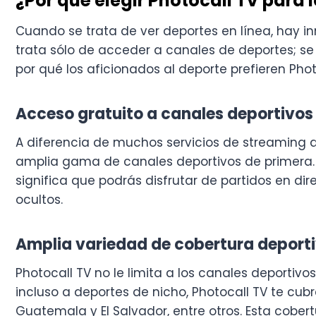
¿Por qué elegir Photocall TV para 
Cuando se trata de ver deportes en línea, hay i
trata sólo de acceder a canales de deportes; se 
por qué los aficionados al deporte prefieren Phot
Acceso gratuito a canales deportivo
A diferencia de muchos servicios de streaming 
amplia gama de canales deportivos de primera. P
significa que podrás disfrutar de partidos en di
ocultos.
Amplia variedad de cobertura deportiv
Photocall TV no le limita a los canales deportivos
incluso a deportes de nicho, Photocall TV te cub
Guatemala y El Salvador, entre otros. Esta cober