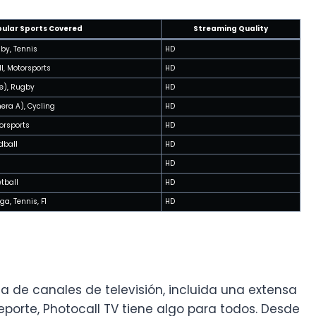
ular Sports Covered
Streaming Quality
gby, Tennis
HD
ll, Motorsports
HD
ue), Rugby
HD
era A), Cycling
HD
torsports
HD
dball
HD
HD
etball
HD
ga, Tennis, F1
HD
 de canales de televisión, incluida una extensa
 deporte, Photocall TV tiene algo para todos. Desde