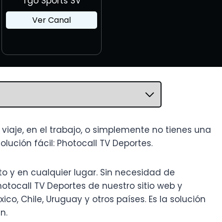
Tgo Sports SV
Ver Canal
 viaje, en el trabajo, o simplemente no tienes una
lución fácil: Photocall TV Deportes.
o y en cualquier lugar. Sin necesidad de
hotocall TV Deportes de nuestro sitio web y
co, Chile, Uruguay y otros países. Es la solución
n.