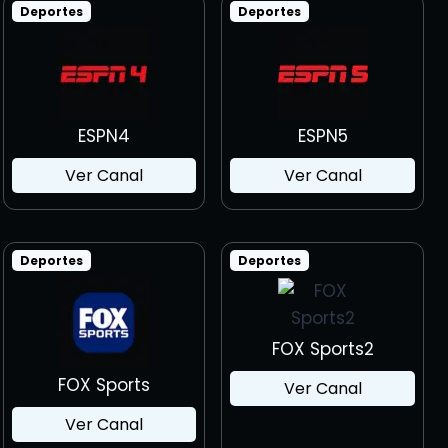
Deportes
Deportes
ESPN4
ESPN5
Ver Canal
Ver Canal
Deportes
Deportes
FOX Sports2
FOX Sports
Ver Canal
Ver Canal