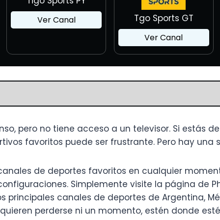
Tigo Sports PY
Tgo Sports GT
Ver Canal
Ver Canal
so, pero no tiene acceso a un televisor. Si estás de
tivos favoritos puede ser frustrante. Pero hay una so
canales de deportes favoritos en cualquier moment
 configuraciones. Simplemente visite la página de P
os principales canales de deportes de Argentina, Méxi
o quieren perderse ni un momento, estén donde esté