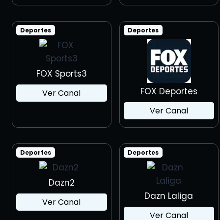
Deportes
Deportes
FOX Sports3
FOX Deportes
Ver Canal
Ver Canal
Deportes
Deportes
Dazn2
Dazn Laliga
Ver Canal
Ver Canal