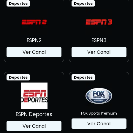
Deportes
Deportes
ESPN2
ESPN3
Ver Canal
Ver Canal
Deportes
Deportes
ESPN Deportes
FOX Sports Premium
Ver Canal
Ver Canal